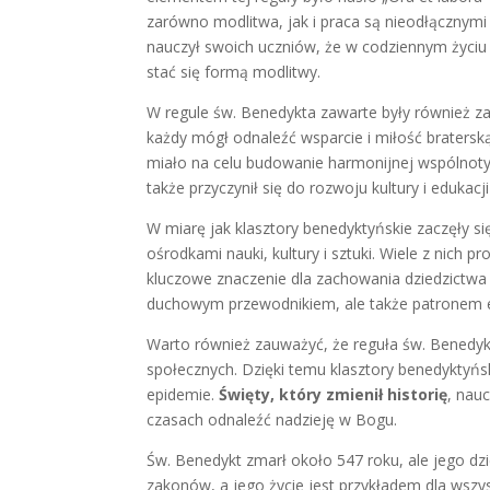
zarówno modlitwa, jak i praca są nieodłącznym
nauczył swoich uczniów, że w codziennym życiu
stać się formą modlitwy.
W regule św. Benedykta zawarte były również z
każdy mógł odnaleźć wsparcie i miłość braterską
miało na celu budowanie harmonijnej wspólnot
także przyczynił się do rozwoju kultury i edukacj
W miarę jak klasztory benedyktyńskie zaczęły się
ośrodkami nauki, kultury i sztuki. Wiele z nich p
kluczowe znaczenie dla zachowania dziedzictwa
duchowym przewodnikiem, ale także patronem edu
Warto również zauważyć, że reguła św. Benedyk
społecznych. Dzięki temu klasztory benedyktyńs
epidemie.
Święty, który zmienił historię
, nau
czasach odnaleźć nadzieję w Bogu.
Św. Benedykt zmarł około 547 roku, ale jego dzie
zakonów, a jego życie jest przykładem dla wszys