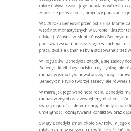
miarę upływu czasu, jego popularność rosła, c
zebrali się pierwsi mnisi, pragnący podążać za 
W 529 roku Benedykt przeniósł się na Monte Cass
wspólnot monastycznych w Europie. Klasztor ten 
edukacji. Właśnie w Monte Cassino Benedykt napi
podstawą życia monastycznego w zachodnim chr
pracą, zyskała uznanie i była stosowana przez w
W Regule św. Benedykta znajdują się zasady do
Benedykt kładł duży nacisk na dyscyplinę, ale ró
monastycyzmu było nowatorskie, łącząc surowoś
Benedykt nie tylko tworzył zasady, ale również 
W miarę jak jego wspólnota rosła, Benedykt mus
monastycznymi oraz zewnętrznymi siłami, które 
swojej mądrości i determinacji, Benedykt potraf
umiejętność rozwiązywania konfliktów oraz dąże
Święty Benedykt zmarł około 547 roku, a jego d
miały ogromny wpływ na rozwój chrześcijaństwa 