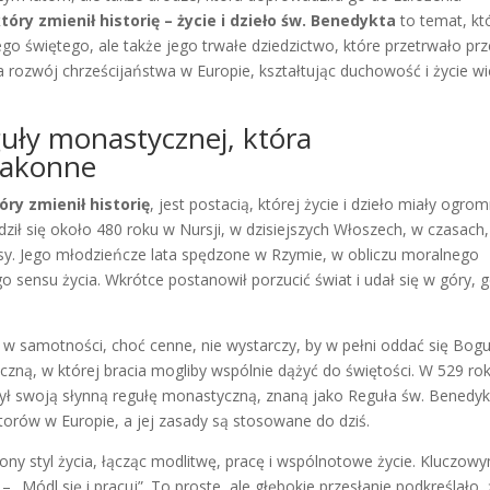
który zmienił historię – życie i dzieło św. Benedykta
to temat, kt
ego świętego, ale także jego trwałe dziedzictwo, które przetrwało pr
a rozwój chrześcijaństwa w Europie, kształtując duchowość i życie wi
uły monastycznej, która
 zakonne
óry zmienił historię
, jest postacią, której życie i dzieło miały ogro
ł się około 480 roku w Nursji, w dzisiejszych Włoszech, w czasach,
ysy. Jego młodzieńcze lata spędzone w Rzymie, w obliczu moralnego
o sensu życia. Wkrótce postanowił porzucić świat i udał się w góry, g
 w samotności, choć cenne, nie wystarczy, by w pełni oddać się Bogu
zną, w której bracia mogliby wspólnie dążyć do świętości. W 529 ro
zył swoją słynną regułę monastyczną, znaną jako Reguła św. Benedyk
torów w Europie, a jej zasady są stosowane do dziś.
 styl życia, łącząc modlitwę, pracę i wspólnotowe życie. Kluczow
– „Módl się i pracuj”. To proste, ale głębokie przesłanie podkreślało,