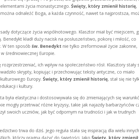
i elementami życia monastycznego.
Święty, który zmienił historię
,
 można odnaleźć Boga, a każda czynność, nawet ta najprostsza, mo
asady dotyczące życia wspólnotowego. Klasztor miał być miejscem, g
. Benedykt kładł duży nacisk na posłuszeństwo, pokorę i miłość, co
y. W ten sposób
św. Benedykt
nie tylko zreformował życie zakonne, 
i w średniowiecznej Europie.
 rozprzestrzeniać, ich wpływ na społeczeństwo rósł. Klasztory stały 
rowadziło skrypty, kopiując i przechowując teksty antyczne, co miało
 kulturowego Europy.
Święty, który zmienił historię
, stał się nie ty
kacji i kultury.
ta była elastyczna i dostosowywała się do zmieniających się warun
kie mogły przetrwać różne kryzysy, takie jak najazdy barbarzyńców c
czył swoich uczniów, jak być odpornym na trudności i jak w trudnych
dzictwo trwa do dziś. Jego reguła stała się inspiracją dla wielu innyc
tkich, którzy pragną dążyć do świętości. Jako
Święty, który zmienił