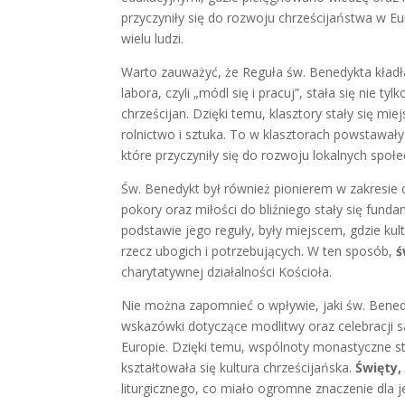
przyczyniły się do rozwoju chrześcijaństwa w 
wielu ludzi.
Warto zauważyć, że Reguła św. Benedykta kładł
labora, czyli „módl się i pracuj”, stała się nie
chrześcijan. Dzięki temu, klasztory stały się mi
rolnictwo i sztuka. To w klasztorach powstawały
które przyczyniły się do rozwoju lokalnych społe
Św. Benedykt był również pionierem w zakresie
pokory oraz miłości do bliźniego stały się fund
podstawie jego reguły, były miejscem, gdzie ku
rzecz ubogich i potrzebujących. W ten sposób,
ś
charytatywnej działalności Kościoła.
Nie można zapomnieć o wpływie, jaki św. Benedy
wskazówki dotyczące modlitwy oraz celebracji sa
Europie. Dzięki temu, wspólnoty monastyczne st
kształtowała się kultura chrześcijańska.
Święty,
liturgicznego, co miało ogromne znaczenie dla j