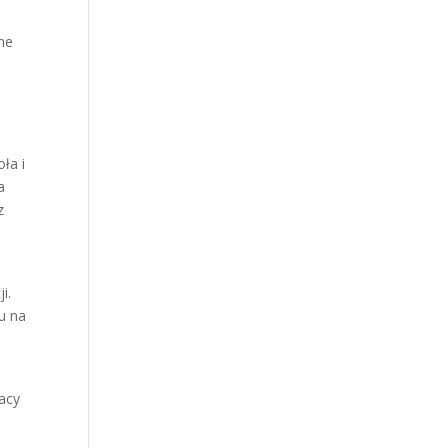
jne
ła i
a
z
i.
u na
acy