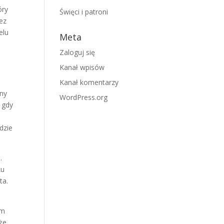
óry
Święci i patroni
zez
elu
Meta
Zaloguj się
Kanał wpisów
Kanał komentarzy
mny
WordPress.org
 gdy
dzie
.
ku
ta.
ym
 że