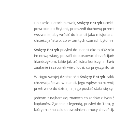
Po sześciu latach niewoli,
Święty Patryk
uciekł 
powrocie do Brytanii, przeszedł duchową przem
wezwanie, aby wrócić do Irlandii jako misjonarz
chrześcijaństwo, co w tamtych czasach było ni
Święty Patryk
przybył do Irlandii około 432 ro
im nową wiarę, potrafił dostosować chrześcijańs
Irlandczykom, takie jak trójlistna koniczyna,
Świ
zaufanie i szacunek wielu ludzi, co przyczyniło s
W ciągu swojej działalności
Święty Patryk
zakła
chrześcijaństwa w Irlandii. Jego wpływ na rozwój 
przetrwało do dzisiaj, a jego postać stała się s
Jednym z najbardziej znanych epizodów z życia
kapłanów. Zgodnie z legendą, przybył do Tara, 
który miał na celu udowodnienie mocy chrześci