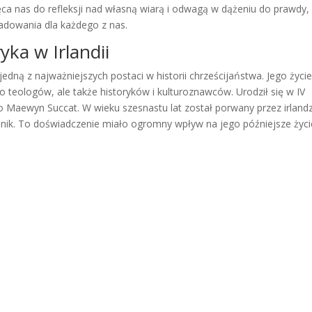
ca nas do refleksji nad własną wiarą i odwagą w dążeniu do prawdy,
ladowania dla każdego z nas.
yka w Irlandii
t jedną z najważniejszych postaci w historii chrześcijaństwa. Jego życie
lko teologów, ale także historyków i kulturoznawców. Urodził się w IV
ło Maewyn Succat. W wieku szesnastu lat został porwany przez irland
nik. To doświadczenie miało ogromny wpływ na jego późniejsze życie