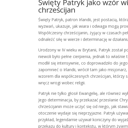
Święty Patryk jako wzór w
chrześcijan
Święty Patryk, patron Irlandii, jest postacią, któ
wyzwań, ukazuje, jak wiara i odwaga mogą prowa
Współczesny chrześcijanin, żyjący w czasach pe
odnaleźć siłę w wierze i determinację w działani
Urodzony w IV wieku w Brytanii, Patryk został po
niewoli było pełne cierpienia, jednak to właśnie
modlił się intensywnie, co doprowadziło do jego
zapomnieć o Irlandii, wrócił tam jako misjonarz
wzorem dla współczesnych chrześcijan, którzy są
wręcz wrogi wobec religii.
Patryk nie tylko głosił Ewangelię, ale również 
Jego determinacja, by przekazać przesłanie Chr
chrześcijanin może uczyć się od niego, jak staw
otoczenie wydaje się nieprzyjazne. Patryk używa
przykład, legendarnie używał koniczyny do wyja
przekazu do kultury i kontekstu, w którym żyjem