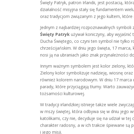
Święty Patryk, patron Irlandii, jest postacią, kt
działalność misyjna stały się fundamentem wielu 
oraz tradycjom związanym z jego kultem, które m
Jednym z najbardziej rozpoznawalnych symboli
Święty Patryk
używał koniczyny, aby wyjaśnić ta
Ducha Świętego, co czyni ten symbol nie tylko
chrześcijańskim. W dniu jego święta, 17 marca,
nosi ją na ubraniach jako znak przynależności d
Innym ważnym symbolem jest kolor zielony, kt
Zielony kolor symbolizuje nadzieję, wiosnę oraz 
również kolorem narodowym. W dniu 17 marca uli
parady, które przyciągają tłumy. Warto zauważyć,
tożsamości kulturowej.
W tradycji irlandzkiej istnieje także wiele zwyc
w mszy świętej, która odbywa się w dniu jego w
katolikami, czy nie, decyduje się na udział w te
charakter radosny, a w ich trakcie śpiewane są p
i jego misji.