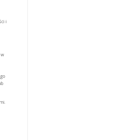
ci i
e w
 go
ub
mi.