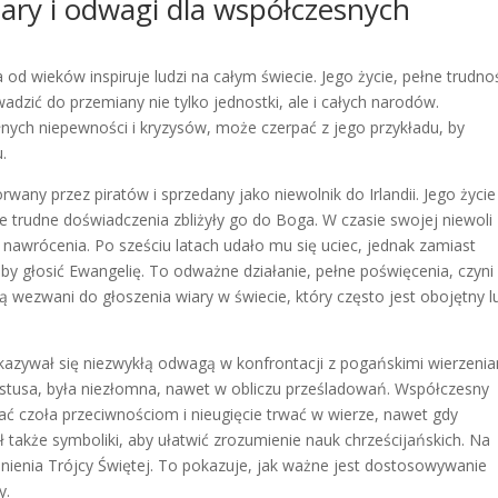
iary i odwagi dla współczesnych
ra od wieków inspiruje ludzi na całym świecie. Jego życie, pełne trudnoś
dzić do przemiany nie tylko jednostki, ale i całych narodów.
łnych niepewności i kryzysów, może czerpać z jego przykładu, by
u.
rwany przez piratów i sprzedany jako niewolnik do Irlandii. Jego życi
 te trudne doświadczenia zbliżyły go do Boga. W czasie swojej niewoli
 nawrócenia. Po sześciu latach udało mu się uciec, jednak zamiast
, by głosić Ewangelię. To odważne działanie, pełne poświęcenia, czyni
 wezwani do głoszenia wiary w świecie, który często jest obojętny l
wykazywał się niezwykłą odwagą w konfrontacji z pogańskimi wierzenia
ystusa, była niezłomna, nawet w obliczu prześladowań. Współczesny
iać czoła przeciwnościom i nieugięcie trwać w wierze, nawet gdy
ł także symboliki, aby ułatwić zrozumienie nauk chrześcijańskich. Na
śnienia Trójcy Świętej. To pokazuje, jak ważne jest dostosowywanie
y.