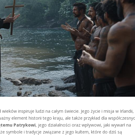
d wieków inspiruje ludzi na całym świecie. Jego życie i misja w Irlandii,
ważny element historii tego kraju, ale także przykład dla współczesny
ętemu Patrykowi
, jego działalności oraz wpływowi, jaki wywarł na
kże symbole i tradycje związane z jego kultem, które do dziś są