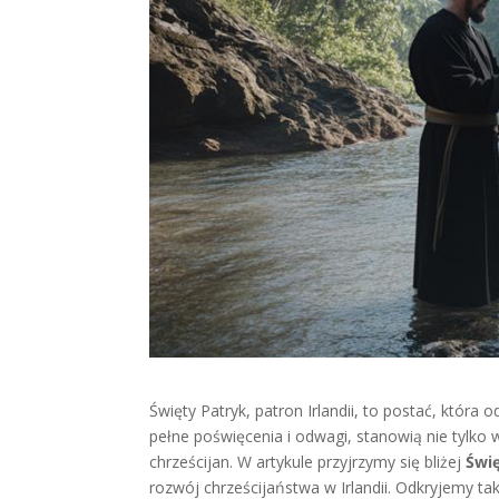
Święty Patryk, patron Irlandii, to postać, która o
pełne poświęcenia i odwagi, stanowią nie tylko 
chrześcijan. W artykule przyjrzymy się bliżej
Świ
rozwój chrześcijaństwa w Irlandii. Odkryjemy ta