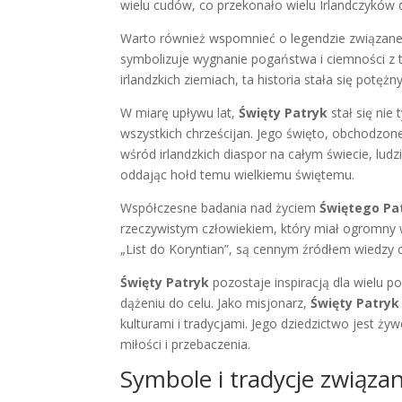
wielu cudów, co przekonało wielu Irlandczyków d
Warto również wspomnieć o legendzie związane
symbolizuje wygnanie pogaństwa i ciemności z t
irlandzkich ziemiach, ta historia stała się pot
W miarę upływu lat,
Święty Patryk
stał się nie 
wszystkich chrześcijan. Jego święto, obchodzone 
wśród irlandzkich diaspor na całym świecie, ludzi
oddając hołd temu wielkiemu świętemu.
Współczesne badania nad życiem
Świętego Pa
rzeczywistym człowiekiem, który miał ogromny wp
„List do Koryntian”, są cennym źródłem wiedzy o
Święty Patryk
pozostaje inspiracją dla wielu p
dążeniu do celu. Jako misjonarz,
Święty Patryk
kulturami i tradycjami. Jego dziedzictwo jest żyw
miłości i przebaczenia.
Symbole i tradycje związa