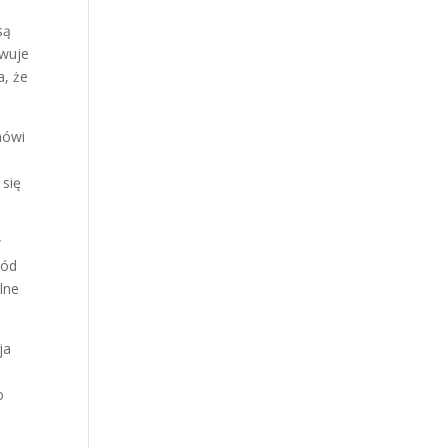
są
owuje
a, że
mówi
 się
w
wód
lne
ja
o