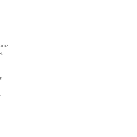
 oraz
ą,
ym
w