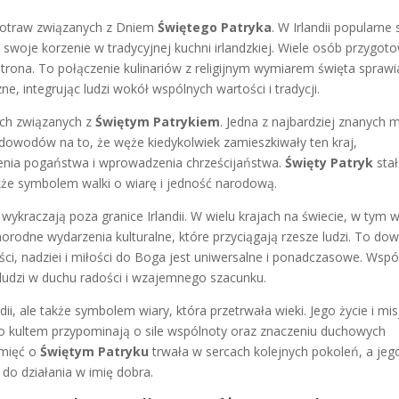
potraw związanych z Dniem
Świętego Patryka
. W Irlandii popularne 
 swoje korzenie w tradycyjnej kuchni irlandzkiej. Wiele osób przygot
trona. To połączenie kulinariów z religijnym wymiarem święta sprawi
e, integrując ludzi wokół wspólnych wartości i tradycji.
ach związanych z
Świętym Patrykiem
. Jedna z najbardziej znanych 
a dowodów na to, że węże kiedykolwiek zamieszkiwały ten kraj,
enia pogaństwa i wprowadzenia chrześcijaństwa.
Święty Patryk
stał
kże symbolem walki o wiarę i jedność narodową.
wykraczają poza granice Irlandii. W wielu krajach na świecie, w tym 
norodne wydarzenia kulturalne, które przyciągają rzesze ludzi. To do
ci, nadziei i miłości do Boga jest uniwersalne i ponadczasowe. Wspó
 ludzi w duchu radości i wzajemnego szacunku.
ii, ale także symbolem wiary, która przetrwała wieki. Jego życie i mis
jego kultem przypominają o sile wspólnoty oraz znaczeniu duchowych
amięć o
Świętym Patryku
trwała w sercach kolejnych pokoleń, a jeg
 do działania w imię dobra.