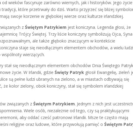
óra od wieków fascynuje zarówno wiernych, jak i historyków. Jego życie 
tradycji, które przetrwały do dziś. Warto przyjrzeć się bliżej symbol
ają swoje korzenie w głębokiej wierze oraz kulturze irlandzkiej.
 związanych z
Świętym Patrykiem
jest koniczyna. Legenda głosi, że
jemnicę Trójcy Świętej. Trzy liście koniczyny symbolizują Ojca, Syna 
 rozpoznawalnym, ale także głęboko znaczącym w kontekście
 koniczyna staje się nieodłącznym elementem obchodów, a wielu ludz
o wspólnoty wierzących.
óry stał się nieodłącznym elementem obchodów Dnia Świętego Patryk
nowe życie. W Irlandii, gdzie
Święty Patryk
głosił Ewangelię, zieleń j
ce są pełne ludzi ubranych na zielono, a w miastach odbywają się
 że kolor zielony, obok koniczyny, stał się symbolem irlandzkiej
zajów związanych z
Świętym Patrykiem
. Jednym z nich jest uczestnic
spomnienia. Wiele osób, niezależnie od tego, czy są praktykującymi
j ceremonii, aby oddać cześć patronowi Irlandii. Msze te często mają
ieśni religijne oraz ludowe, które przywołują pamięć o
Świętym Pat