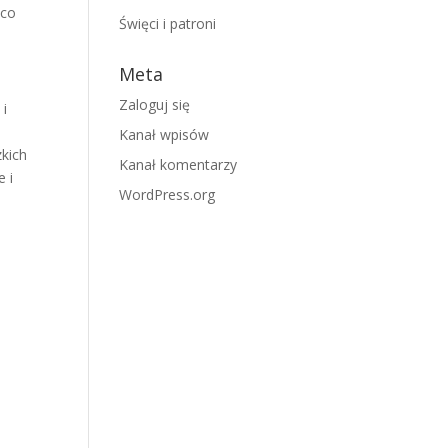
 co
Święci i patroni
Meta
Zaloguj się
 i
Kanał wpisów
zkich
Kanał komentarzy
 i
WordPress.org