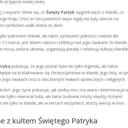
o przyjęcia nowej wiary.
j z wężami. Mówi się, że
Święty Patryk
wygonił węże z Irlandii, co
ego kraju. Choć w rzeczywistości węże nigdy nie były obecne na
ężnym symbolem walki dobra ze złem.
tylko patronem Irlandii, ale także symbolem jedności i nadziei dla
17 marca, jest dniem radości i refleksji nad jego naukami. W Irlandii
e noszą zielone ubrania, organizują parady i celebrują kulturę irlandzk
tryka
pokazują, że jego postać była nie tylko legendą, ale także
ływ na kształtowanie się chrześcijaństwa w Irlandii. Jego listy, w t
 jego naukach oraz o ówczesnych realiach społecznych i religijnych.
okoleń. Jego życie pokazuje, jak wielką moc ma wiara i determinacja 
nie tylko nawracał ludzi, ale także budował mosty między różnymi
e nie tylko w Irlandii, ale w sercach wszystkich, którzy wierzą w moc
ne z kultem Świętego Patryka