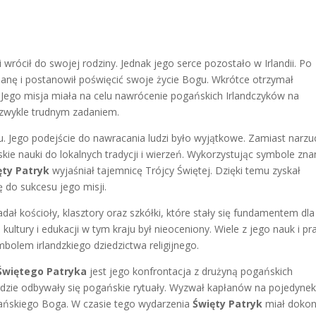
i wrócił do swojej rodziny. Jednak jego serce pozostało w Irlandii. Po
ianę i postanowił poświęcić swoje życie Bogu. Wkrótce otrzymał
. Jego misja miała na celu nawrócenie pogańskich Irlandczyków na
ezwykle trudnym zadaniem.
ku. Jego podejście do nawracania ludzi było wyjątkowe. Zamiast narzu
kie nauki do lokalnych tradycji i wierzeń. Wykorzystując symbole zn
ęty Patryk
wyjaśniał tajemnicę Trójcy Świętej. Dzięki temu zyskał
ię do sukcesu jego misji.
dał kościoły, klasztory oraz szkółki, które stały się fundamentem dla
kultury i edukacji w tym kraju był nieoceniony. Wiele z jego nauk i pr
ymbolem irlandzkiego dziedzictwa religijnego.
Świętego Patryka
jest jego konfrontacja z drużyną pogańskich
gdzie odbywały się pogańskie rytuały. Wyzwał kapłanów na pojedynek
jańskiego Boga. W czasie tego wydarzenia
Święty Patryk
miał doko