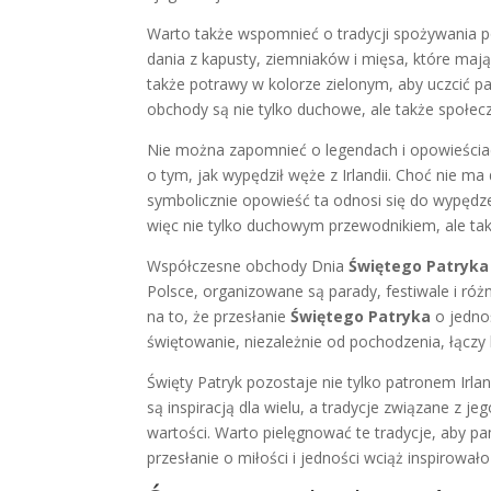
Warto także wspomnieć o tradycji spożywania 
dania z kapusty, ziemniaków i mięsa, które mają
także potrawy w kolorze zielonym, aby uczcić pa
obchody są nie tylko duchowe, ale także społeczn
Nie można zapomnieć o legendach i opowieści
o tym, jak wypędził węże z Irlandii. Choć nie m
symbolicznie opowieść ta odnosi się do wypędz
więc nie tylko duchowym przewodnikiem, ale ta
Współczesne obchody Dnia
Świętego Patryka
Polsce, organizowane są parady, festiwale i róż
na to, że przesłanie
Świętego Patryka
o jednoś
świętowanie, niezależnie od pochodzenia, łączy
Święty Patryk pozostaje nie tylko patronem Irland
są inspiracją dla wielu, a tradycje związane z 
wartości. Warto pielęgnować te tradycje, aby p
przesłanie o miłości i jedności wciąż inspirowało