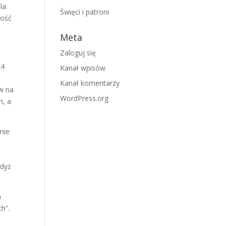
la
Święci i patroni
łość
Meta
Zaloguj się
24
Kanał wpisów
Kanał komentarzy
w na
WordPress.org
m, a
nie
gdyż
a
h”.