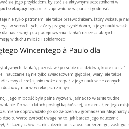
wać się jego przykładem, by stać się aktywnymi uczestnikami w
i
potrzebujący
będą mieli zapewnione wsparcie i godność.
aje nie tylko patronem, ale także przewodnikiem, który wskazuje n
o żyje w sercach tych, którzy pragną czynić dobro, a jego nauki wciąż
zie dla nas zachętą do podejmowania działań na rzecz ubogich i
sję w duchu miłości i solidarności.
iętego Wincentego à Paulo dla
n
ytatywnych działań, pozostawił po sobie dziedzictwo, które do dziś
cie i nauczanie są nie tylko świadectwem głębokiej wiary, ale także
spółczesny chrześcijanin może czerpać z jego nauk wiele cennych
 duchowym oraz w relacjach z innymi.
ancji. Jego młodość była pełna wyzwań, jednak to właśnie trudne
wołanie. Po wielu latach posługi kapłańskiej, zrozumiał, że jego misj
rozumienie doprowadziło go do założenia Zgromadzenia Misjonarzy 
ego dzieło. Warto zwrócić uwagę na to, jak bardzo jego nauczanie
czył, że każdy człowiek, niezależnie od statusu społecznego, zasługuj