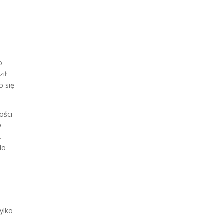
o
o
ził
o się
ości
w
.
do
h
tylko