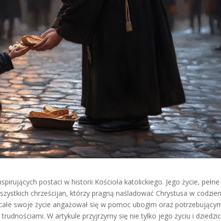
spirujących postaci w historii Kościoła katolickiego. Jego życie, pełne
 wszystkich chrześcijan, którzy pragną naśladować Chrystusa w codzi
zez całe swoje życie angażował się w pomoc ubogim oraz potrzebujący
trudnościami. W artykule przyjrzymy się nie tylko jego życiu i dziedzi