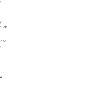
je
ył,
e jak
i nad
e
ne
lo