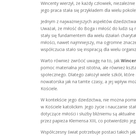
Wincenty wierzył, że każdy człowiek, niezależn
jego praca stała się przykładem dla wielu pokol
Jednym z najważniejszych aspektów dziedzictw
Uważał, że miłość do Boga i miłość do ludzi są 
stały się fundamentem dla wielu działań charyt
miłości, nawet najmniejszy, ma ogromne znaczen
współczucia stało się inspiracją dla wielu organ
Warto również zwrócić uwagę na to, jak
Wincen
pomoc materialna jest istotna, ale również kszta
społecznego. Dlatego założył wiele szkół, które 
nowatorska jak na tamte czasy, a jej wpływ mo
Kościele.
W kontekście jego dziedzictwa, nie można pomi
w Kościele katolickim. Jego życie i nauczanie sta
dotyczące miłości i służby bliźniemu są aktual
przez papieża Klemensa XIII, co potwierdziło jeg
Współczesny świat potrzebuje postaci takich ja