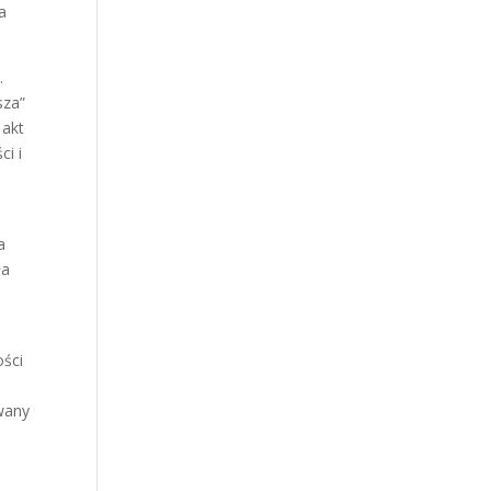
a
.
sza”
 akt
ci i
a
ła
ści
owany