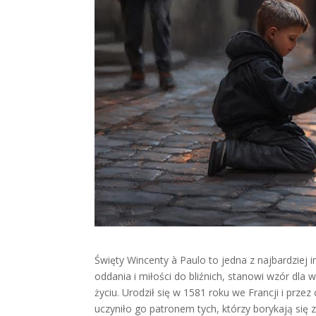
Święty Wincenty à Paulo to jedna z najbardziej in
oddania i miłości do bliźnich, stanowi wzór dla
życiu. Urodził się w 1581 roku we Francji i pr
uczyniło go patronem tych, którzy borykają się z 