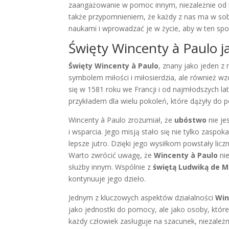
zaangażowanie w pomoc innym, niezależnie od ich
także przypomnieniem, że każdy z nas ma w sobi
naukami i wprowadzać je w życie, aby w ten spo
Święty Wincenty à Paulo j
Święty Wincenty à Paulo
, znany jako jeden z 
symbolem miłości i miłosierdzia, ale również w
się w 1581 roku we Francji i od najmłodszych lat
przykładem dla wielu pokoleń, które dążyły do 
Wincenty à Paulo zrozumiał, że
ubóstwo
nie je
i wsparcia. Jego misją stało się nie tylko zaspo
lepsze jutro. Dzięki jego wysiłkom powstały lic
Warto zwrócić uwagę, że
Wincenty à Paulo
nie
służby innym. Wspólnie z
świętą Ludwiką de Ma
kontynuuje jego dzieło.
Jednym z kluczowych aspektów działalności
Win
jako jednostki do pomocy, ale jako osoby, któ
każdy człowiek zasługuje na szacunek, niezale