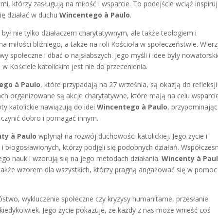
ami, którzy zasługują na miłość i wsparcie. To podejście wciąż inspiru
się działać w duchu
Wincentego à Paulo
.
o
był nie tylko działaczem charytatywnym, ale także teologiem i
miłości bliźniego, a także na roli Kościoła w społeczeństwie. Wierz
 społeczne i dbać o najsłabszych. Jego myśli i idee były nowatorski
w Kościele katolickim jest nie do przecenienia.
ego à Paulo
, które przypadają na 27 września, są okazją do refleksj
ach organizowane są akcje charytatywne, które mają na celu wsparci
y katolickie nawiązują do idei
Wincentego à Paulo
, przypominając
y czynić dobro i pomagać innym.
ty à Paulo
wpłynął na rozwój duchowości katolickiej. Jego życie i
ych i błogosławionych, którzy podjęli się podobnych działań. Współczes
 jego nauk i wzorują się na jego metodach działania.
Wincenty à Pau
e także wzorem dla wszystkich, którzy pragną angażować się w pomoc
stwo, wykluczenie społeczne czy kryzysy humanitarne, przesłanie
ż kiedykolwiek. Jego życie pokazuje, że każdy z nas może wnieść coś