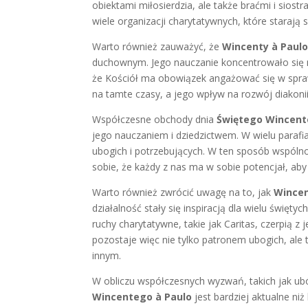
obiektami miłosierdzia, ale także braćmi i siostr
wiele organizacji charytatywnych, które starają 
Warto również zauważyć, że
Wincenty à Paul
duchownym. Jego nauczanie koncentrowało się na 
że Kościół ma obowiązek angażować się w sprawy
na tamte czasy, a jego wpływ na rozwój diakonii 
Współczesne obchody dnia
Świętego Wincent
jego nauczaniem i dziedzictwem. W wielu parafi
ubogich i potrzebujących. W ten sposób wspólnot
sobie, że każdy z nas ma w sobie potencjał, ab
Warto również zwrócić uwagę na to, jak
Wincen
działalność stały się inspiracją dla wielu święt
ruchy charytatywne, takie jak Caritas, czerpią z
pozostaje więc nie tylko patronem ubogich, al
innym.
W obliczu współczesnych wyzwań, takich jak ubó
Wincentego à Paulo
jest bardziej aktualne ni