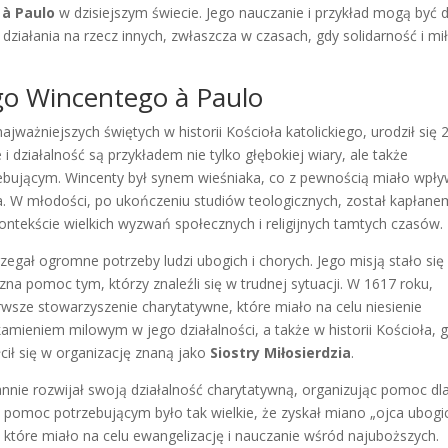
 à Paulo
w dzisiejszym świecie. Jego nauczanie i przykład mogą być d
 działania na rzecz innych, zwłaszcza w czasach, gdy solidarność i mi
ego Wincentego à Paulo
najważniejszych świętych w historii Kościoła katolickiego, urodził się 
i działalność są przykładem nie tylko głębokiej wiary, ale także
ującym. Wincenty był synem wieśniaka, co z pewnością miało wpły
ia. W młodości, po ukończeniu studiów teologicznych, został kapłane
ontekście wielkich wyzwań społecznych i religijnych tamtych czasów.
zegał ogromne potrzeby ludzi ubogich i chorych. Jego misją stało się 
zna pomoc tym, którzy znaleźli się w trudnej sytuacji. W 1617 roku,
rwsze stowarzyszenie charytatywne, które miało na celu niesienie
mieniem milowym w jego działalności, a także w historii Kościoła, 
cił się w organizację znaną jako
Siostry Miłosierdzia
.
nnie rozwijał swoją działalność charytatywną, organizując pomoc dl
w pomoc potrzebującym było tak wielkie, że zyskał miano „ojca ubogic
, które miało na celu ewangelizację i nauczanie wśród najuboższych.