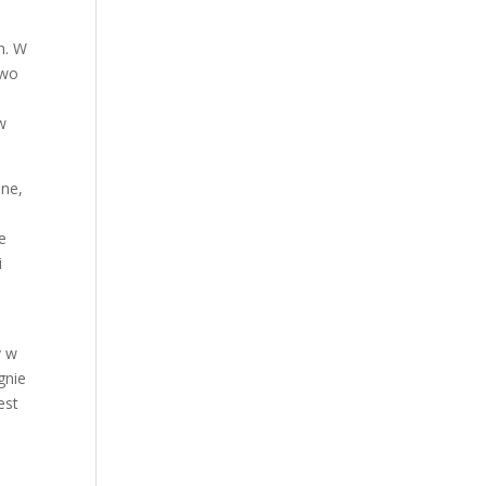
h. W
two
w
lne,
e
i
y w
gnie
est