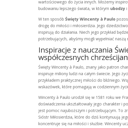
wartościowego do życia innych. Możemy inspiro
budowaniu lepszego świata, w którym
ubodzy
W ten sposób
Święty Wincenty à Paulo
pozost
drogę do miłości i miłosierdzia. Jego dziedzictw
inspirują do działania. Niech jego przykład będ
potrzebujących, abyśmy mogli wypełniać naszą mi
Inspiracje z nauczania Św
współczesnych chrześcija
Święty Wincenty à Paulo, znany jako patron char
inspiruje miliony ludzi na całym świecie. Jego ży
przykładem praktycznej miłości do bliźniego. W
wskazówek, które pomagają w codziennym życiu
Wincenty à Paulo urodził się w 1581 roku we Fr
doświadczenia ukształtowały jego charakter i po
jest pomoc najuboższym i potrzebującym. To z
Sióstr Miłosierdzia, które do dziś kontynuują j
koncentruje się na miłości i służbie. Wincenty u