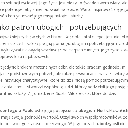
 sytuacji życiowej. Jego życie jest nie tylko świadectwem wiary, ale
e potencjał, aby zmieniać świat na lepsze. Warto inspirować się jeg
sób kontynuować jego misję miłości i służby.
ako patron ubogich i potrzebujących
najważniejszych świętych w historii Kościoła katolickiego, jest nie tylk
zorem dla tych, którzy pragną pomagać ubogim i potrzebującym. Urod
 wykazywał niezwykłą wrażliwość na cierpienie innych. Jego życie stał
poprawy losu najuboższych.
st jedynie brakiem materialnych dóbr, ale także brakiem godności, mił
kajanie podstawowych potrzeb, ale także przywracanie nadziei i wiary 
zne instytucje charytatywne, które do dziś niosą pomoc potrzebującym
 działał sam – stworzył wspólnotę ludzi, którzy podzielali jego pasję 
rillac
założył Zgromadzenie Sióstr Miłosierdzia, które do dziś
centego à Paulo
było jego podejście do
ubogich
. Nie traktował ic
re mają swoją godność i wartość. Uczył swoich współpracowników, że
żnie od swojego statusu społecznego. W jego oczach
ubodzy
byli nie 