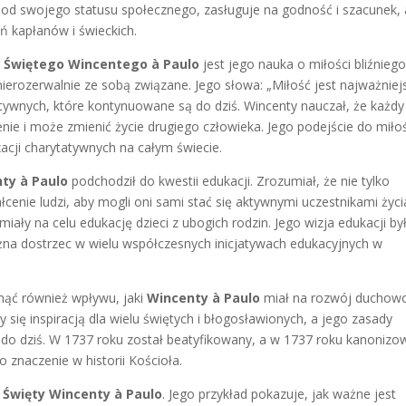
ie od swojego statusu społecznego, zasługuje na godność i szacunek, 
eń kapłanów i świeckich.
a
Świętego Wincentego à Paulo
jest jego nauka o miłości bliźniego
nierozerwalnie ze sobą związane. Jego słowa: „Miłość jest najważniej
atywnych, które kontynuowane są do dziś. Wincenty nauczał, że każdy
ie i może zmienić życie drugiego człowieka. Jego podejście do miłoś
izacji charytatywnych na całym świecie.
ty à Paulo
podchodził do kwestii edukacji. Zrozumiał, że nie tylko
łcenie ludzi, aby mogli oni sami stać się aktywnymi uczestnikami życi
miały na celu edukację dzieci z ubogich rodzin. Jego wizja edukacji by
żna dostrzec w wielu współczesnych inicjatywach edukacyjnych w
nąć również wpływu, jaki
Wincenty à Paulo
miał na rozwój duchowo
ły się inspiracją dla wielu świętych i błogosławionych, a jego zasady
ne do dziś. W 1737 roku został beatyfikowany, a w 1737 roku kanoniz
o znaczenie w historii Kościoła.
k
Święty Wincenty à Paulo
. Jego przykład pokazuje, jak ważne jest