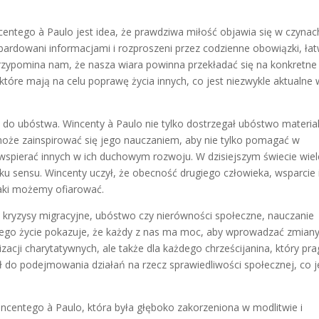
ntego à Paulo jest idea, że prawdziwa miłość objawia się w czynac
bardowani informacjami i rozproszeni przez codzienne obowiązki, ła
rzypomina nam, że nasza wiara powinna przekładać się na konkretne
które mają na celu poprawę życia innych, co jest niezwykle aktualne 
.
do ubóstwa. Wincenty à Paulo nie tylko dostrzegał ubóstwo materia
może zainspirować się jego nauczaniem, aby nie tylko pomagać w
wspierać innych w ich duchowym rozwoju. W dzisiejszym świecie wiel
u sensu. Wincenty uczył, że obecność drugiego człowieka, wsparcie 
aki możemy ofiarować.
 kryzysy migracyjne, ubóstwo czy nierówności społeczne, nauczanie
. Jego życie pokazuje, że każdy z nas ma moc, aby wprowadzać zmian
zacji charytatywnych, ale także dla każdego chrześcijanina, który pra
ł do podejmowania działań na rzecz sprawiedliwości społecznej, co j
centego à Paulo, która była głęboko zakorzeniona w modlitwie i