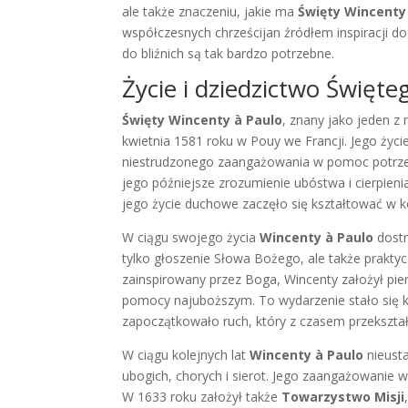
ale także znaczeniu, jakie ma
Święty Wincenty
współczesnych chrześcijan źródłem inspiracji do
do bliźnich są tak bardzo potrzebne.
Życie i dziedzictwo Święt
Święty Wincenty à Paulo
, znany jako jeden z 
kwietnia 1581 roku w Pouy we Francji. Jego życie 
niestrudzonego zaangażowania w pomoc potrzeb
jego późniejsze zrozumienie ubóstwa i cierpien
jego życie duchowe zaczęło się kształtować w k
W ciągu swojego życia
Wincenty à Paulo
dostr
tylko głoszenie Słowa Bożego, ale także praktyc
zainspirowany przez Boga, Wincenty założył pie
pomocy najuboższym. To wydarzenie stało się ka
zapoczątkowało ruch, który z czasem przekształ
W ciągu kolejnych lat
Wincenty à Paulo
nieusta
ubogich, chorych i sierot. Jego zaangażowanie 
W 1633 roku założył także
Towarzystwo Misji